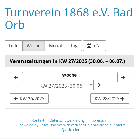
Zum
Turnverein 1868 e.V. Bad
Haupt-
Inhalt
Orb
springen
Liste
Woche
Monat
Tag
iCal
Veranstaltungen in KW 27/2025 (30.06. – 06.07.)
Woche
Woche
zur
Anzeige
KW 26/2025
KW 28/2025
auswählen
Kontakt
Datenschutzerklärung
Impressum
powered by Frisch und Schmidt codeack GbR
basierend auf pretix
(
Quellcode
)